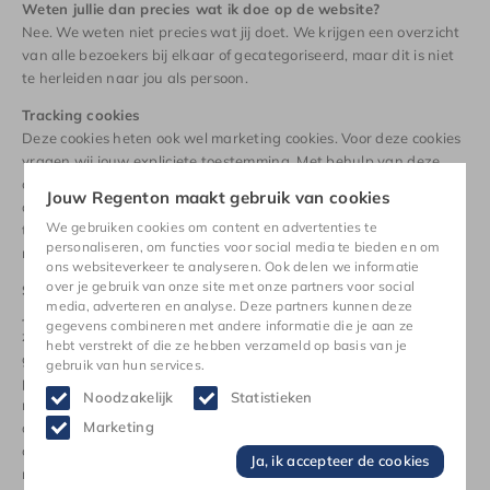
Weten jullie dan precies wat ik doe op de website?
Nee. We weten niet precies wat jij doet. We krijgen een overzicht
van alle bezoekers bij elkaar of gecategoriseerd, maar dit is niet
te herleiden naar jou als persoon.
Tracking cookies
Deze cookies heten ook wel marketing cookies. Voor deze cookies
vragen wij jouw expliciete toestemming. Met behulp van deze
cookies kunnen wij aan jou advertenties laten zien waarvan wij
Jouw Regenton maakt gebruik van cookies
denken dat die interessant voor jou zijn. Het profiel dat met deze
We gebruiken cookies om content en advertenties te
tracking cookies wordt opgebouwd is niet gekoppeld aan je
personaliseren, om functies voor social media te bieden en om
naam, adres, e-mailadres of andere persoonlijke gegevens.
ons websiteverkeer te analyseren. Ook delen we informatie
over je gebruik van onze site met onze partners voor social
Social Media cookies
media, adverteren en analyse. Deze partners kunnen deze
Je ziet op JOUW REGENTON ook buttons voor sociale media,
gegevens combineren met andere informatie die je aan ze
zoals Instagram en Facebook. We willen je het hiermee
hebt verstrekt of die ze hebben verzameld op basis van je
gemakkelijk maken om bepaalde dingen te delen op deze
gebruik van hun services.
platformen. Of om bij ons op Instagram of Facebook een kijkje te
Noodzakelijk
Statistieken
nemen voor bijvoorbeeld inspiratie. De buttons werken door code
Marketing
afkomstig van Facebook of Instagram. Zij plaatsen hiermee ook
cookies. Lees hiervoor de cookieverklaring van deze partijen voor
Ja, ik accepteer de cookies
meer informatie.