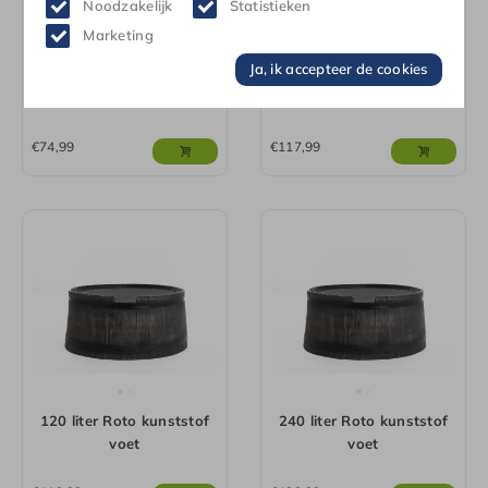
Noodzakelijk
Statistieken
Marketing
Ja, ik accepteer de cookies
114 / 168 / 227L Mini
50 liter Vodana kunststof
Rainsaver voet kunststof
voet
€
74,99
€
117,99
120 liter Roto kunststof
240 liter Roto kunststof
voet
voet