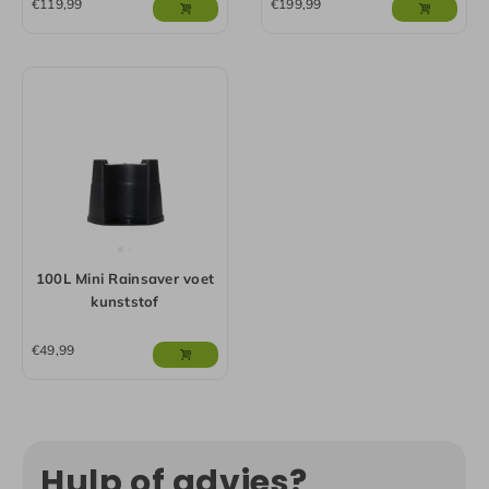
€
119,99
€
199,99
100L Mini Rainsaver voet
kunststof
€
49,99
Hulp of advies?