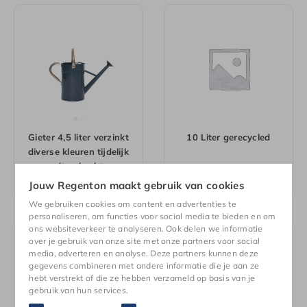
Gieter 4,5 liter verzinkt
10 Liter gerecycled
diverse kleuren tijdelijk
uitverkocht
Vanaf
€
34,99
€
20,99
Jouw Regenton maakt gebruik van cookies
We gebruiken cookies om content en advertenties te
personaliseren, om functies voor social media te bieden en om
ons websiteverkeer te analyseren. Ook delen we informatie
over je gebruik van onze site met onze partners voor social
media, adverteren en analyse. Deze partners kunnen deze
gegevens combineren met andere informatie die je aan ze
hebt verstrekt of die ze hebben verzameld op basis van je
gebruik van hun services.