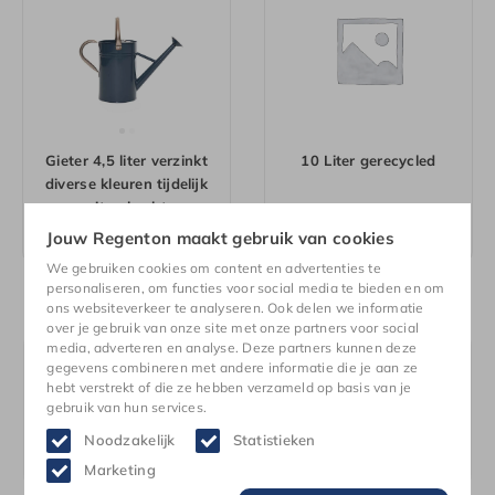
Gieter 4,5 liter verzinkt
10 Liter gerecycled
diverse kleuren tijdelijk
uitverkocht
Vanaf
€
34,99
€
20,99
Jouw Regenton maakt gebruik van cookies
We gebruiken cookies om content en advertenties te
personaliseren, om functies voor social media te bieden en om
ons websiteverkeer te analyseren. Ook delen we informatie
over je gebruik van onze site met onze partners voor social
media, adverteren en analyse. Deze partners kunnen deze
Hulp of advies?
gegevens combineren met andere informatie die je aan ze
hebt verstrekt of die ze hebben verzameld op basis van je
gebruik van hun services.
Hulp of advies nodig bij het uitzoeken van onze gieters?
Neem dan
contact
met ons op!
Noodzakelijk
Statistieken
Neem contact met ons op
Marketing