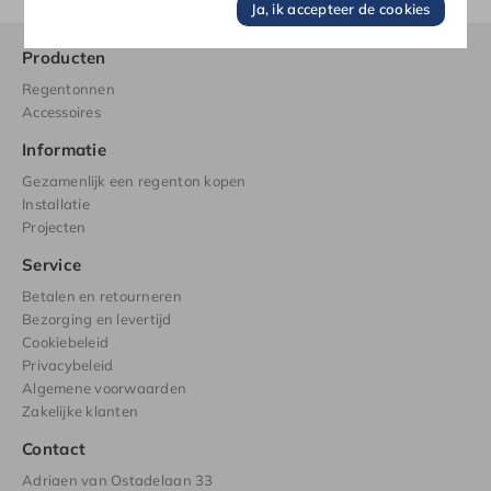
Ja, ik accepteer de cookies
Producten
Regentonnen
Accessoires
Informatie
Gezamenlijk een regenton kopen
Installatie
Projecten
Service
Betalen en retourneren
Bezorging en levertijd
Cookiebeleid
Privacybeleid
Algemene voorwaarden
Zakelijke klanten
Contact
Adriaen van Ostadelaan 33